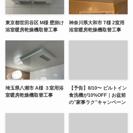
東京都世田谷区 M様 壁掛け
神奈川県大和市 T様 2室用
浴室暖房乾燥機取替工事
浴室暖房乾燥機取替工事
埼玉県八潮市 A様 ３室用浴
【予告】8/10〜 ビルトイン
室暖房乾燥機取替工事
食洗機が10%OFF｜お盆前
の”家事ラク”キャンペーン