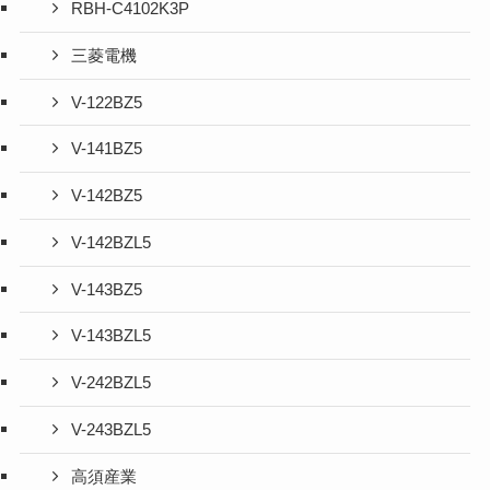
RBH-C4102K3P
三菱電機
V-122BZ5
V-141BZ5
V-142BZ5
V-142BZL5
V-143BZ5
V-143BZL5
V-242BZL5
V-243BZL5
高須産業