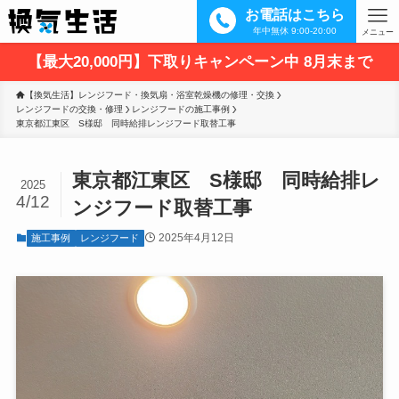
お電話はこちら
年中無休 9:00-20:00
メニュー
【最大20,000円】下取りキャンペーン中 8月末まで
【換気生活】レンジフード・換気扇・浴室乾燥機の修理・交換
レンジフードの交換・修理
レンジフードの施工事例
東京都江東区　S様邸　同時給排レンジフード取替工事
東京都江東区 S様邸 同時給排レ
2025
4/12
ンジフード取替工事
2025年4月12日
施工事例
レンジフード