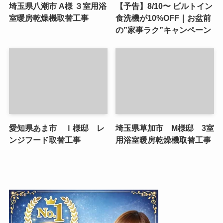
埼玉県八潮市 A様 ３室用浴
【予告】8/10〜 ビルトイン
室暖房乾燥機取替工事
食洗機が10%OFF｜お盆前
の”家事ラク”キャンペーン
愛知県あま市 Ｉ様邸 レ
埼玉県草加市 M様邸 3室
ンジフード取替工事
用浴室暖房乾燥機取替工事