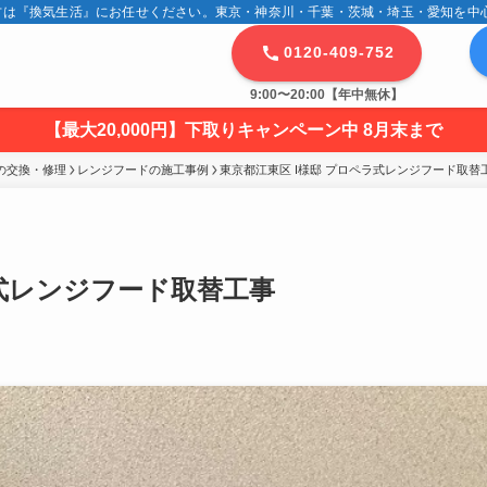
は『換気生活』にお任せください。東京・神奈川・千葉・茨城・埼玉・愛知を中心に
0120-409-752
9:00〜20:00【年中無休】
【最大20,000円】下取りキャンペーン中 8月末まで
の交換・修理
レンジフードの施工事例
東京都江東区 I様邸 プロペラ式レンジフード取替
ラ式レンジフード取替工事