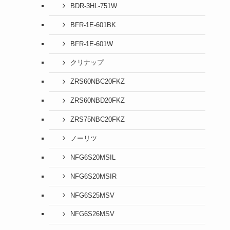
BDR-3HL-751W
BFR-1E-601BK
BFR-1E-601W
クリナップ
ZRS60NBC20FKZ
ZRS60NBD20FKZ
ZRS75NBC20FKZ
ノーリツ
NFG6S20MSIL
NFG6S20MSIR
NFG6S25MSV
NFG6S26MSV