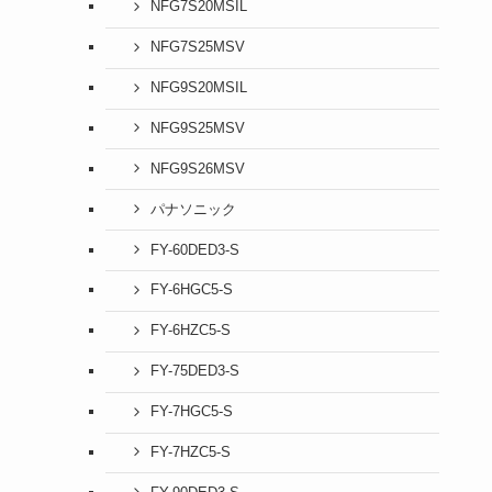
NFG7S20MSIL
NFG7S25MSV
NFG9S20MSIL
NFG9S25MSV
NFG9S26MSV
パナソニック
FY-60DED3-S
FY-6HGC5-S
FY-6HZC5-S
FY-75DED3-S
FY-7HGC5-S
FY-7HZC5-S