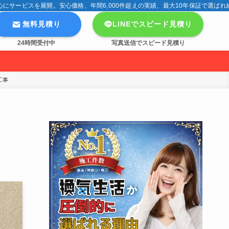
サービスを展開。安心価格、年間6,000件超えの実績、最大10年保証で選ばれ
無料見積り
LINEでスピード見積り
24時間受付中
写真送信でスピード見積り
工事