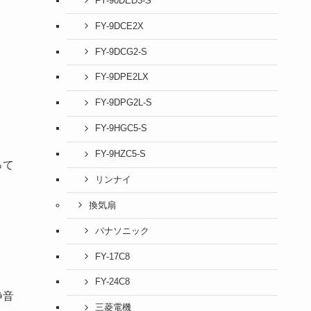
FY-90DED3-S
FY-9DCE2X
FY-9DCG2-S
FY-9DPE2LX
FY-9DPG2L-S
FY-9HGC5-S
FY-9HZC5-S
って
リンナイ
換気扇
パナソニック
FY-17C8
FY-24C8
静音
三菱電機