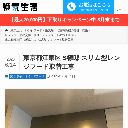
お電話はこちら
年中無休 9:00-20:00
メニュー
【最大20,000円】下取りキャンペーン中 8月末まで
【換気生活】レンジフード・換気扇・浴室乾燥機の修理・交換
レンジフードの交換・修理
レンジフードの施工事例
東京都江東区  S様邸  スリム型レンジフード取替工事
東京都江東区 S様邸 スリム型レン
2025
6/14
ジフード取替工事
2025年6月14日
施工事例
レンジフード