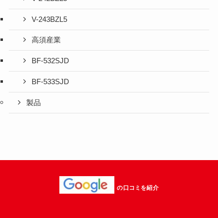
V-243BZL5
高須産業
BF-532SJD
BF-533SJD
製品
の口コミを紹介