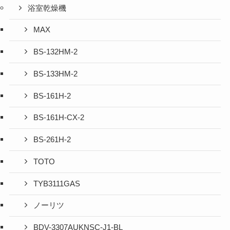
浴室乾燥機
MAX
BS-132HM-2
BS-133HM-2
BS-161H-2
BS-161H-CX-2
BS-261H-2
TOTO
TYB3111GAS
ノーリツ
BDV-3307AUKNSC-J1-BL