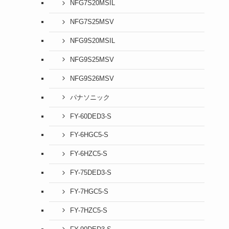
NFG7S20MSIL
NFG7S25MSV
NFG9S20MSIL
NFG9S25MSV
NFG9S26MSV
パナソニック
FY-60DED3-S
FY-6HGC5-S
FY-6HZC5-S
FY-75DED3-S
FY-7HGC5-S
FY-7HZC5-S