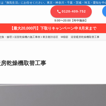
は『換気生活』にお任せください。東京・神奈川・千葉・茨城・埼玉・愛知を中心に
0120-409-752
9:00〜20:00【年中無休】
【最大20,000円】下取りキャンペーン中 8月末まで
交換・修理
浴室乾燥機の施工事例
東京都渋谷区　M様邸　浴室暖房乾燥機取替工事
暖房乾燥機取替工事