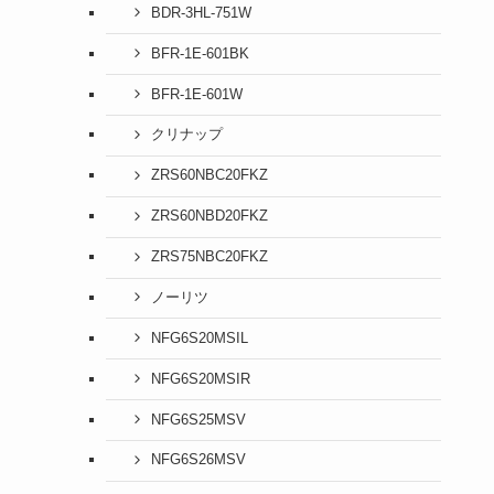
BDR-3HL-751W
BFR-1E-601BK
BFR-1E-601W
クリナップ
ZRS60NBC20FKZ
ZRS60NBD20FKZ
ZRS75NBC20FKZ
ノーリツ
NFG6S20MSIL
NFG6S20MSIR
NFG6S25MSV
NFG6S26MSV