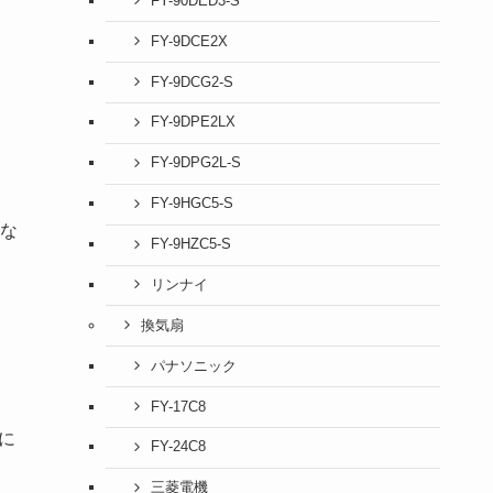
FY-90DED3-S
FY-9DCE2X
FY-9DCG2-S
FY-9DPE2LX
FY-9DPG2L-S
FY-9HGC5-S
な
FY-9HZC5-S
リンナイ
換気扇
パナソニック
FY-17C8
に
FY-24C8
三菱電機