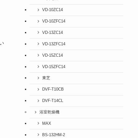
VD-10ZC14
VD-10ZFC14
VD-13ZC14
い
VD-13ZFC14
VD-15ZC14
VD-15ZFC14
東芝
DVF-T10CB
DVF-T14CL
浴室乾燥機
MAX
BS-132HM-2