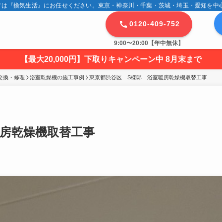
は『換気生活』にお任せください。東京・神奈川・千葉・茨城・埼玉・愛知を中心に
0120-409-752
9:00〜20:00【年中無休】
【最大20,000円】下取りキャンペーン中 8月末まで
交換・修理
浴室乾燥機の施工事例
東京都渋谷区　S様邸　浴室暖房乾燥機取替工事
暖房乾燥機取替工事