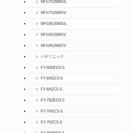
NFG7S20MSIL
NFG7S25MSV
NFG9S20MSIL
NFG9S25MSV
NFG9S26MSV
パナソニック
FY-60DED3-S
FY-6HGC5-S
FY-6HZC5-S
FY-75DED3-S
FY-7HGC5-S
FY-7HZC5-S