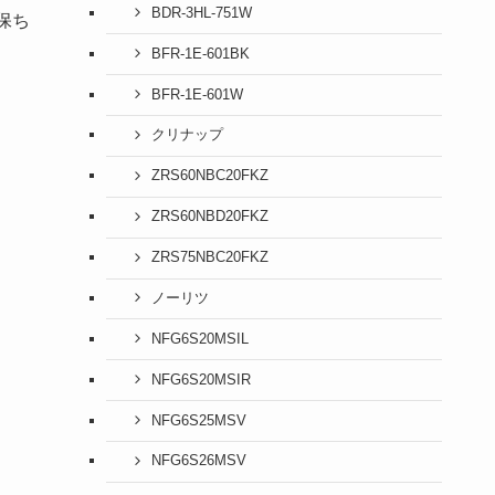
BDR-3HL-751W
保ち
BFR-1E-601BK
BFR-1E-601W
クリナップ
ZRS60NBC20FKZ
ZRS60NBD20FKZ
ZRS75NBC20FKZ
ノーリツ
NFG6S20MSIL
NFG6S20MSIR
NFG6S25MSV
NFG6S26MSV