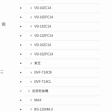
VD-10ZC14
VD-10ZFC14
、前
VD-13ZC14
VD-13ZFC14
VD-15ZC14
VD-15ZFC14
東芝
こ
DVF-T10CB
DVF-T14CL
浴室乾燥機
MAX
BS-132HM-2