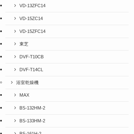
VD-13ZFC14
VD-15ZC14
VD-15ZFC14
東芝
DVF-T10CB
DVF-T14CL
浴室乾燥機
MAX
BS-132HM-2
BS-133HM-2
BS-161H-2