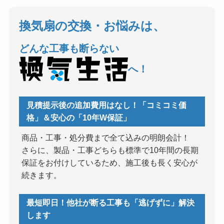
換気扇の交換・お悩みは、
どんな工事も断らない
へ！
見積提示後の追加費用はなし！「コミコミ価
格」＆安心の「10年W保証」
商品・工事・処分費まで全て込みの明朗会計！
さらに、製品・工事どちらも標準で10年間の長期
保証をお付けしているため、施工後も長く安心が
続きます。
最短即日！他社が断る工事も「逃げずに」解決
します