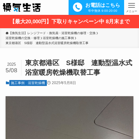
お電話はこちら
年中無休 9:00-20:00
メニュー
【最大20,000円】下取りキャンペーン中 8月末まで
【換気生活】レンジフード・換気扇・浴室乾燥機の修理・交換
浴室乾燥機の交換・修理
浴室乾燥機の施工事例
東京都港区　S様邸　連動型温水式浴室暖房乾燥機取替工事
東京都港区 S様邸 連動型温水式
2025
5/08
浴室暖房乾燥機取替工事
2025年5月8日
施工事例
浴室乾燥機