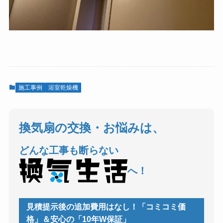
施工事例
浴室乾燥機
換気扇の交換・お悩みは、
どんな工事も断らない
へ！
見積提示後の追加費用はなし！「コミコミ価
格」＆安心の「10年W保証」