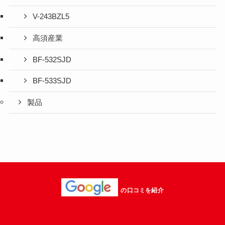
V-243BZL5
高須産業
BF-532SJD
BF-533SJD
製品
の口コミを紹介