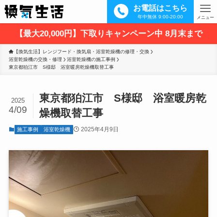
お電話はこちら
年中無休 9:00-20:00
メニュー
【最大20,000円】下取りキャンペーン中 8月末まで
【換気生活】レンジフード・換気扇・浴室乾燥機の修理・交換
浴室乾燥機の交換・修理
浴室乾燥機の施工事例
東京都狛江市　S様邸　浴室暖房乾燥機取替工事
東京都狛江市 S様邸 浴室暖房乾
2025
4/09
燥機取替工事
2025年4月9日
施工事例
浴室乾燥機