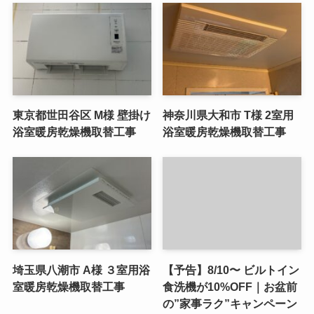
東京都世田谷区 M様 壁掛け
神奈川県大和市 T様 2室用
浴室暖房乾燥機取替工事
浴室暖房乾燥機取替工事
埼玉県八潮市 A様 ３室用浴
【予告】8/10〜 ビルトイン
室暖房乾燥機取替工事
食洗機が10%OFF｜お盆前
の”家事ラク”キャンペーン