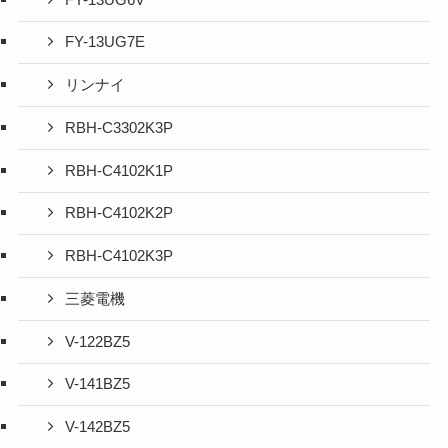
FY-13UG7E
リンナイ
RBH-C3302K3P
RBH-C4102K1P
RBH-C4102K2P
RBH-C4102K3P
三菱電機
V-122BZ5
V-141BZ5
V-142BZ5