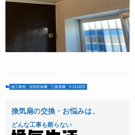
施工事例
浴室乾燥機
三菱電機
V-141BZ5
換気扇の交換・お悩みは、
どんな工事も断らない