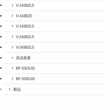
V-142BZL5
V-143BZ5
V-143BZL5
V-242BZL5
V-243BZL5
高須産業
BF-532SJD
BF-533SJD
製品