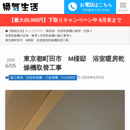
お電話はこちら
年中無休 9:00-20:00
メニュー
【最大20,000円】下取りキャンペーン中 8月末まで
【換気生活】レンジフード・換気扇・浴室乾燥機の修理・交換
浴室乾燥機の交換・修理
浴室乾燥機の施工事例
東京都町田市　M様邸　浴室暖房乾燥機取替工事
東京都町田市 M様邸 浴室暖房乾
2026
6/05
燥機取替工事
2026年6月5日
施工事例
浴室乾燥機
三菱電機
V-141BZ5