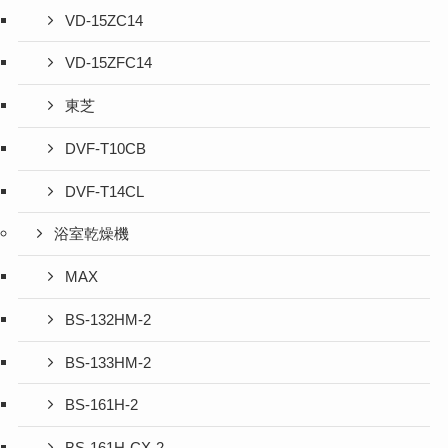
VD-15ZC14
VD-15ZFC14
東芝
DVF-T10CB
DVF-T14CL
浴室乾燥機
MAX
BS-132HM-2
BS-133HM-2
BS-161H-2