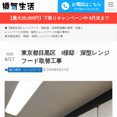
お電話はこちら
年中無休 9:00-20:00
メニュー
【最大20,000円】下取りキャンペーン中 8月末まで
【換気生活】レンジフード・換気扇・浴室乾燥機の修理・交換
レンジフードの交換・修理
レンジフードの施工事例
東京都目黒区　I様邸　深型レンジフード取替工事
東京都目黒区 I様邸 深型レンジ
2025
6/17
フード取替工事
2025年6月17日
施工事例
レンジフード