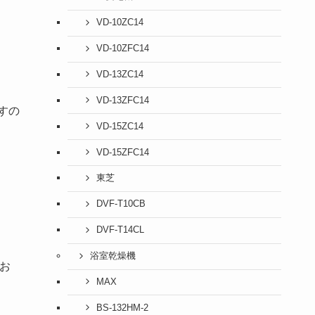
VD-10ZC14
VD-10ZFC14
VD-13ZC14
VD-13ZFC14
すの
VD-15ZC14
VD-15ZFC14
東芝
DVF-T10CB
DVF-T14CL
浴室乾燥機
てお
MAX
BS-132HM-2