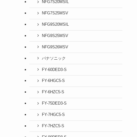
NFG7S20MSIL
NFG7S25MSV
NFG9S20MSIL
NFG9S25MSV
NFG9S26MSV
パナソニック
FY-60DED3-S
FY-6HGC5-S
FY-6HZC5-S
FY-75DED3-S
FY-7HGC5-S
FY-7HZC5-S