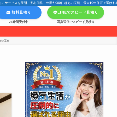
サービスを展開。安心価格、年間6,000件超えの実績、最大10年保証で選ばれ
無料見積り
LINEでスピード見積り
24時間受付中
写真送信でスピード見積り
取替工事