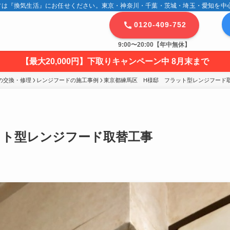
は『換気生活』にお任せください。東京・神奈川・千葉・茨城・埼玉・愛知を中心に
0120-409-752
9:00〜20:00【年中無休】
【最大20,000円】下取りキャンペーン中 8月末まで
の交換・修理
レンジフードの施工事例
東京都練馬区　H様邸　フラット型レンジフード
ット型レンジフード取替工事