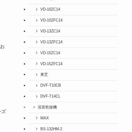
VD-10ZC14
VD-10ZFC14
VD-13ZC14
VD-13ZFC14
お
VD-15ZC14
VD-15ZFC14
東芝
DVF-T10CB
DVF-T14CL
浴室乾燥機
ーズ
MAX
BS-132HM-2