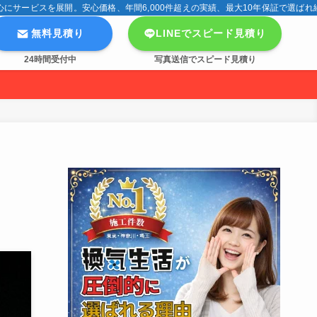
サービスを展開。安心価格、年間6,000件超えの実績、最大10年保証で選ばれ
無料見積り
LINEでスピード見積り
24時間受付中
写真送信でスピード見積り