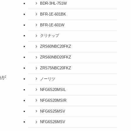
BDR-3HL-751W
BFR-1E-601BK
BFR-1E-601W
クリナップ
ZRS60NBC20FKZ
ZRS60NBD20FKZ
ZRS75NBC20FKZ
換が
ノーリツ
NFG6S20MSIL
NFG6S20MSIR
NFG6S25MSV
NFG6S26MSV