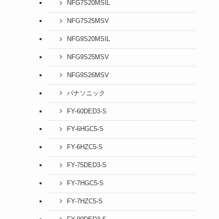
NFG7S20MSIL
NFG7S25MSV
NFG9S20MSIL
NFG9S25MSV
NFG9S26MSV
パナソニック
FY-60DED3-S
FY-6HGC5-S
FY-6HZC5-S
FY-75DED3-S
FY-7HGC5-S
FY-7HZC5-S