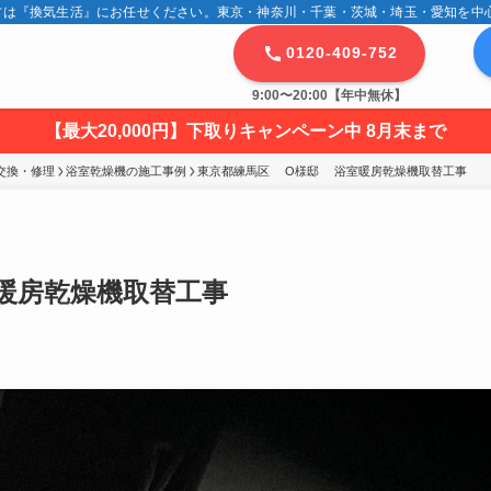
は『換気生活』にお任せください。東京・神奈川・千葉・茨城・埼玉・愛知を中心に
0120-409-752
9:00〜20:00【年中無休】
【最大20,000円】下取りキャンペーン中 8月末まで
交換・修理
浴室乾燥機の施工事例
東京都練馬区 　O様邸 　浴室暖房乾燥機取替工事
暖房乾燥機取替工事