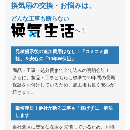
換気扇の交換・お悩みは、
どんな工事も断らない
へ！
見積提示後の追加費用はなし！「コミコミ価
格」＆安心の「10年W保証」
商品・工事・処分費まで全て込みの明朗会計！
さらに、製品・工事どちらも標準で10年間の長期
保証をお付けしているため、施工後も長く安心が
続きます。
最短即日！他社が断る工事も「逃げずに」解決
します
自社倉庫に豊富な在庫を完備しているため、お待