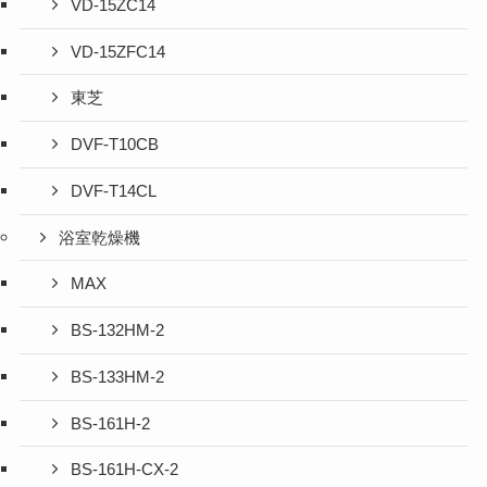
VD-15ZC14
VD-15ZFC14
東芝
DVF-T10CB
DVF-T14CL
浴室乾燥機
MAX
BS-132HM-2
BS-133HM-2
BS-161H-2
BS-161H-CX-2