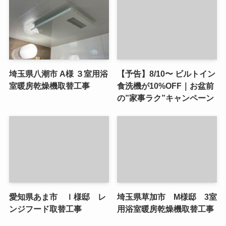
埼玉県八潮市 A様 ３室用浴
【予告】8/10〜 ビルトイン
室暖房乾燥機取替工事
食洗機が10%OFF｜お盆前
の”家事ラク”キャンペーン
愛知県あま市 Ｉ様邸 レ
埼玉県草加市 M様邸 3室
ンジフード取替工事
用浴室暖房乾燥機取替工事