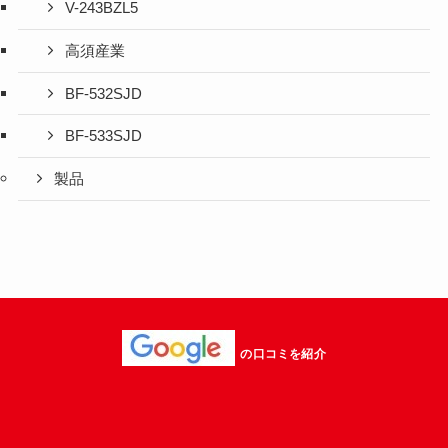
V-243BZL5
高須産業
BF-532SJD
BF-533SJD
製品
の口コミを紹介