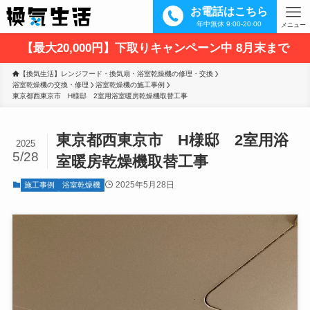
お電話はこちら
年中無休 9:00-20:00
メニュー
【最大20,000円】下取りキャンペーン中 8月末まで
【換気生活】レンジフード・換気扇・浴室乾燥機の修理・交換
浴室乾燥機の交換・修理
浴室乾燥機の施工事例
東京都西東京市　H様邸　2室用浴室暖房乾燥機取替工事
東京都西東京市 H様邸 2室用浴
2025
5/28
室暖房乾燥機取替工事
2025年5月28日
施工事例
浴室乾燥機