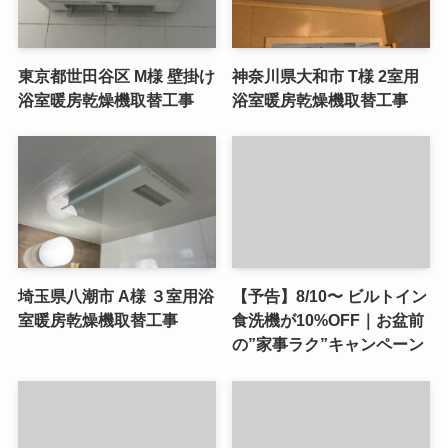
東京都世田谷区 M様 壁掛け
神奈川県大和市 T様 2室用
浴室暖房乾燥機取替工事
浴室暖房乾燥機取替工事
埼玉県八潮市 A様 ３室用浴
【予告】8/10〜 ビルトイン
室暖房乾燥機取替工事
食洗機が10%OFF｜お盆前
の”家事ラク”キャンペーン