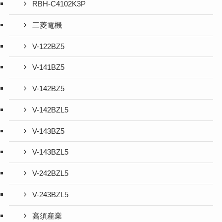
RBH-C4102K3P
三菱電機
V-122BZ5
V-141BZ5
V-142BZ5
V-142BZL5
V-143BZ5
V-143BZL5
V-242BZL5
V-243BZL5
高須産業