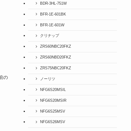
BDR-3HL-751W
BFR-1E-601BK
BFR-1E-601W
クリナップ
ZRS60NBC20FKZ
ZRS60NBD20FKZ
ZRS75NBC20FKZ
前の
ノーリツ
NFG6S20MSIL
NFG6S20MSIR
NFG6S25MSV
NFG6S26MSV