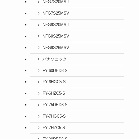
NFG7S20MSIL
NFG7S25MSV
NFG9S20MSIL
NFG9S25MSV
NFG9S26MSV
パナソニック
FY-60DED3-S
FY-6HGC5-S
FY-6HZC5-S
FY-75DED3-S
FY-7HGC5-S
FY-7HZC5-S