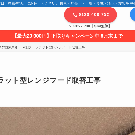
は『換気生活』にお任せください。東京・神奈川・千葉・茨城・埼玉・愛知を中心に
0120-409-752
9:00〜20:00【年中無休】
【最大20,000円】下取りキャンペーン中 8月末まで
京都西東京市 　Y様邸 　フラット型レンジフード取替工事
ラット型レンジフード取替工事