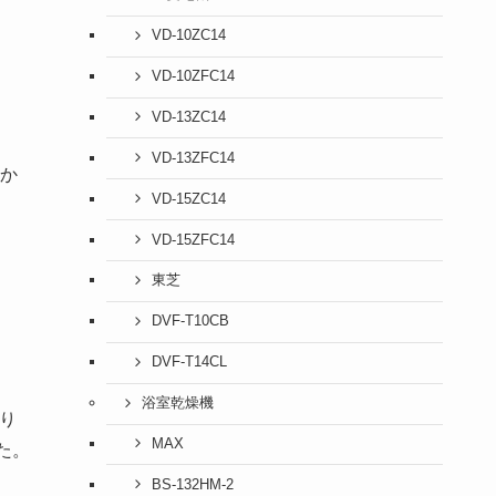
VD-10ZC14
VD-10ZFC14
VD-13ZC14
VD-13ZFC14
か
VD-15ZC14
VD-15ZFC14
東芝
DVF-T10CB
DVF-T14CL
浴室乾燥機
り
MAX
た。
BS-132HM-2