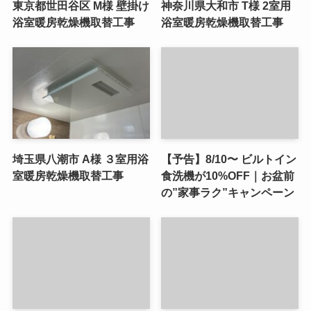
東京都世田谷区 M様 壁掛け
神奈川県大和市 T様 2室用
浴室暖房乾燥機取替工事
浴室暖房乾燥機取替工事
埼玉県八潮市 A様 ３室用浴
【予告】8/10〜 ビルトイン
室暖房乾燥機取替工事
食洗機が10%OFF｜お盆前
の”家事ラク”キャンペーン