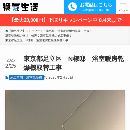
お電話はこちら
年中無休 9:00-20:00
メニュー
【最大20,000円】下取りキャンペーン中 8月末まで
【換気生活】レンジフード・換気扇・浴室乾燥機の修理・交換
浴室乾燥機の交換・修理
浴室乾燥機の施工事例
東京都足立区　N様邸　浴室暖房乾燥機取替工事
東京都足立区 N様邸 浴室暖房乾
2026
2/25
燥機取替工事
2026年2月25日
施工事例
浴室乾燥機