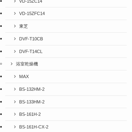
VD-15ZC14
VD-15ZFC14
東芝
DVF-T10CB
DVF-T14CL
浴室乾燥機
MAX
BS-132HM-2
BS-133HM-2
BS-161H-2
BS-161H-CX-2