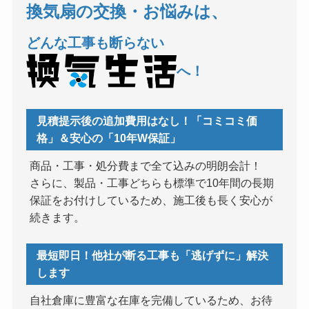
換気扇の交換・お悩みは、
どんな工事も断らない
へ！
見積提示後の追加費用はなし！「コミコミ価
格」＆安心の「10年W保証」
商品・工事・処分費まで全て込みの明朗会計！
さらに、製品・工事どちらも標準で10年間の長期
保証をお付けしているため、施工後も長く安心が
続きます。
最短即日！他社が断る工事も「逃げずに」解決
します
自社倉庫に豊富な在庫を完備しているため、お待