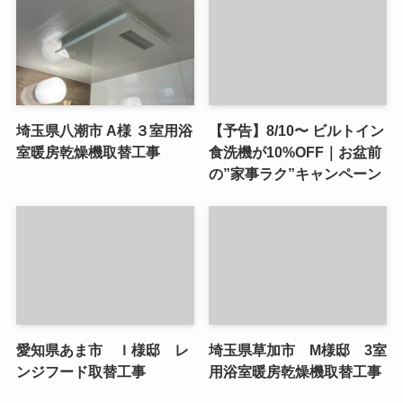
埼玉県八潮市 A様 ３室用浴
【予告】8/10〜 ビルトイン
室暖房乾燥機取替工事
食洗機が10%OFF｜お盆前
の”家事ラク”キャンペーン
愛知県あま市 Ｉ様邸 レ
埼玉県草加市 M様邸 3室
ンジフード取替工事
用浴室暖房乾燥機取替工事