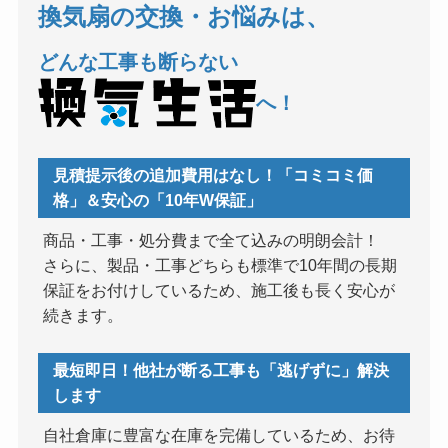
換気扇の交換・お悩みは、
どんな工事も断らない
へ！
見積提示後の追加費用はなし！「コミコミ価
格」＆安心の「10年W保証」
商品・工事・処分費まで全て込みの明朗会計！
さらに、製品・工事どちらも標準で10年間の長期
保証をお付けしているため、施工後も長く安心が
続きます。
最短即日！他社が断る工事も「逃げずに」解決
します
自社倉庫に豊富な在庫を完備しているため、お待