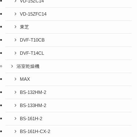
VD-15ZC14
VD-15ZFC14
東芝
DVF-T10CB
DVF-T14CL
浴室乾燥機
MAX
BS-132HM-2
BS-133HM-2
BS-161H-2
BS-161H-CX-2