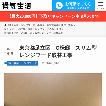
お電話はこちら
年中無休 9:00-20:00
メニュー
【最大20,000円】下取りキャンペーン中 8月末まで
【換気生活】レンジフード・換気扇・浴室乾燥機の修理・交換
レンジフードの交換・修理
レンジフードの施工事例
東京都足立区　O様邸　スリム型レンジフード取替工事
東京都足立区 O様邸 スリム型
2026
2/06
レンジフード取替工事
2026年2月6日
施工事例
レンジフード