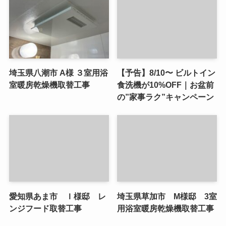
埼玉県八潮市 A様 ３室用浴
【予告】8/10〜 ビルトイン
室暖房乾燥機取替工事
食洗機が10%OFF｜お盆前
の”家事ラク”キャンペーン
愛知県あま市 Ｉ様邸 レ
埼玉県草加市 M様邸 3室
ンジフード取替工事
用浴室暖房乾燥機取替工事