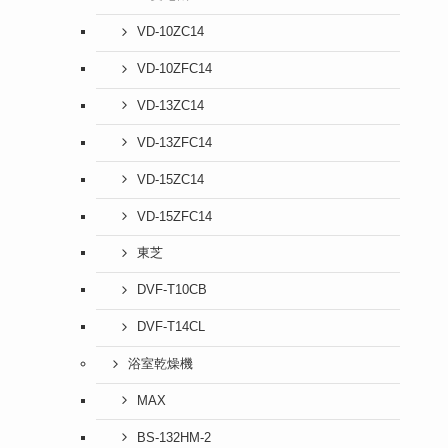
VD-10ZC14
VD-10ZFC14
VD-13ZC14
VD-13ZFC14
VD-15ZC14
VD-15ZFC14
東芝
DVF-T10CB
DVF-T14CL
浴室乾燥機
MAX
BS-132HM-2