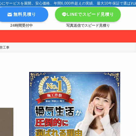
サービスを展開。安心価格、年間6,000件超えの実績、最大10年保証で選ばれ
無料見積り
LINEでスピード見積り
24時間受付中
写真送信でスピード見積り
替工事