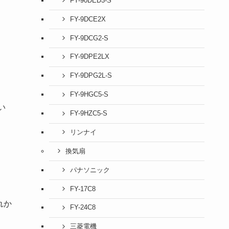
FY-90DED3-S
FY-9DCE2X
FY-9DCG2-S
FY-9DPE2LX
FY-9DPG2L-S
FY-9HGC5-S
い
FY-9HZC5-S
リンナイ
換気扇
パナソニック
FY-17C8
れか
FY-24C8
三菱電機