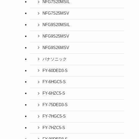
NFG7S20MSIL
NFG7S25MSV
NFG9S20MSIL
NFG9S25MSV
NFG9S26MSV
パナソニック
FY-60DED3-S
FY-6HGC5-S
FY-6HZC5-S
FY-75DED3-S
FY-7HGC5-S
FY-7HZC5-S