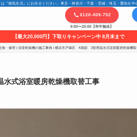
は『換気生活』にお任せください。東京・神奈川・千葉・茨城・埼玉・愛知を中心に
0120-409-752
9:00〜20:00【年中無休】
【最大20,000円】下取りキャンペーン中 8月末まで
交換・修理
浴室乾燥機の施工事例
横浜市戸塚区　K様邸　3室用温水式浴室暖房乾燥機取
温水式浴室暖房乾燥機取替工事