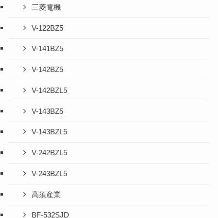
三菱電機
V-122BZ5
V-141BZ5
V-142BZ5
V-142BZL5
V-143BZ5
V-143BZL5
V-242BZL5
V-243BZL5
高須産業
BF-532SJD