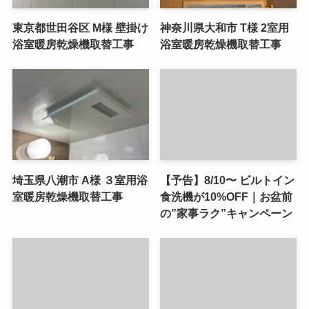
東京都世田谷区 M様 壁掛け
神奈川県大和市 T様 2室用
浴室暖房乾燥機取替工事
浴室暖房乾燥機取替工事
埼玉県八潮市 A様 ３室用浴
【予告】8/10〜 ビルトイン
室暖房乾燥機取替工事
食洗機が10%OFF｜お盆前
の”家事ラク”キャンペーン