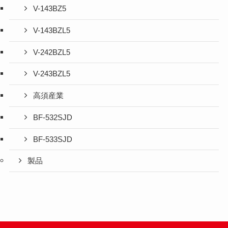
V-143BZ5
V-143BZL5
V-242BZL5
V-243BZL5
高須産業
BF-532SJD
BF-533SJD
製品