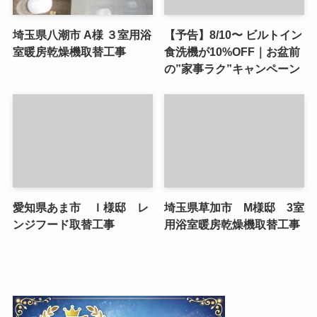
埼玉県八潮市 A様 ３室用浴
【予告】8/10〜 ビルトイン
室暖房乾燥機取替工事
食洗機が10%OFF｜お盆前
の”家事ラク”キャンペーン
愛知県あま市 Ｉ様邸 レ
埼玉県草加市 M様邸 3室
ンジフード取替工事
用浴室暖房乾燥機取替工事