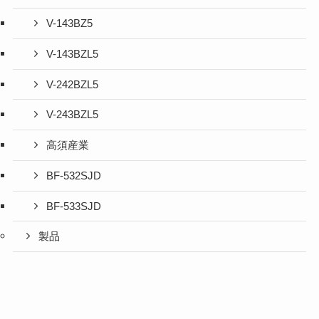
V-143BZ5
V-143BZL5
V-242BZL5
V-243BZL5
高須産業
BF-532SJD
BF-533SJD
製品