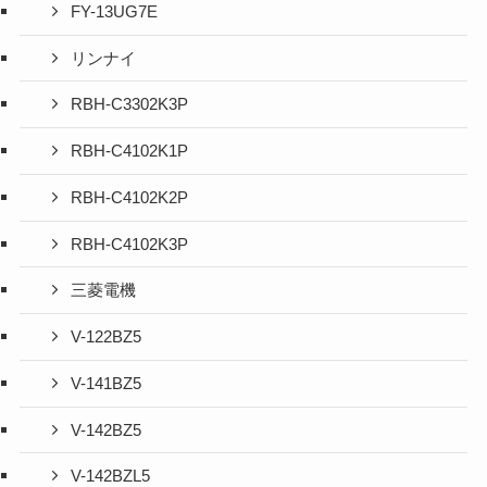
FY-13UG7E
リンナイ
RBH-C3302K3P
RBH-C4102K1P
RBH-C4102K2P
RBH-C4102K3P
三菱電機
V-122BZ5
V-141BZ5
V-142BZ5
V-142BZL5