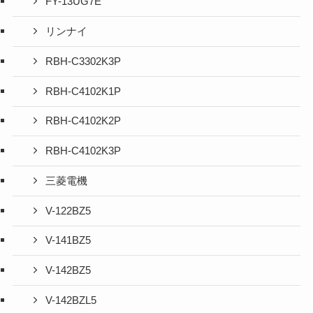
FY-13UG7E
リンナイ
RBH-C3302K3P
RBH-C4102K1P
RBH-C4102K2P
RBH-C4102K3P
三菱電機
V-122BZ5
V-141BZ5
V-142BZ5
V-142BZL5