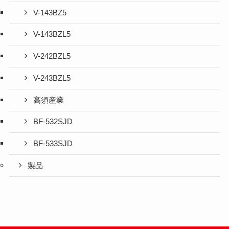
V-143BZ5
V-143BZL5
V-242BZL5
V-243BZL5
高須産業
BF-532SJD
BF-533SJD
製品