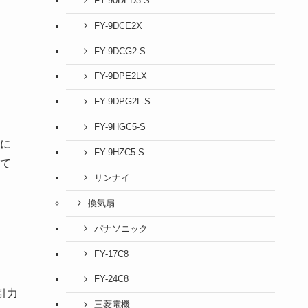
FY-90DED3-S
FY-9DCE2X
FY-9DCG2-S
FY-9DPE2LX
FY-9DPG2L-S
FY-9HGC5-S
に
FY-9HZC5-S
て
リンナイ
換気扇
パナソニック
FY-17C8
FY-24C8
引力
三菱電機