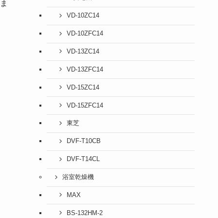
ま
VD-10ZC14
VD-10ZFC14
VD-13ZC14
VD-13ZFC14
VD-15ZC14
VD-15ZFC14
東芝
DVF-T10CB
DVF-T14CL
浴室乾燥機
MAX
BS-132HM-2