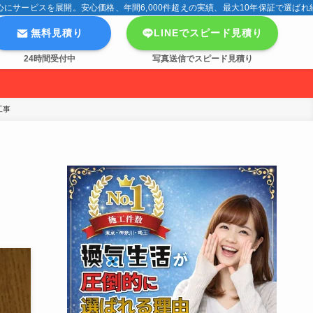
サービスを展開。安心価格、年間6,000件超えの実績、最大10年保証で選ばれ
無料見積り
LINEでスピード見積り
24時間受付中
写真送信でスピード見積り
工事