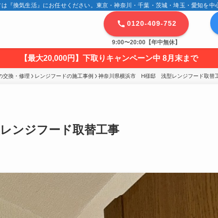
は『換気生活』にお任せください。東京・神奈川・千葉・茨城・埼玉・愛知を中心に
0120-409-752
9:00〜20:00【年中無休】
【最大20,000円】下取りキャンペーン中 8月末まで
の交換・修理
レンジフードの施工事例
神奈川県横浜市　H様邸　浅型レンジフード取替
型レンジフード取替工事