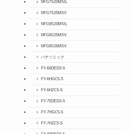
NFG7S20MSIL
NFG7S25MSV
NFG9S20MSIL
NFG9S25MSV
NFG9S26MSV
パナソニック
FY-60DED3-S
FY-6HGC5-S
FY-6HZC5-S
FY-75DED3-S
FY-7HGC5-S
FY-7HZC5-S