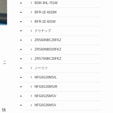
BDR-3HL-751W
BFR-1E-601BK
BFR-1E-601W
クリナップ
ZRS60NBC20FKZ
ZRS60NBD20FKZ
ZRS75NBC20FKZ
。こ
ノーリツ
NFG6S20MSIL
NFG6S20MSIR
NFG6S25MSV
NFG6S26MSV
、快