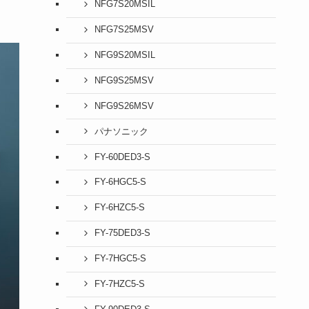
NFG7S20MSIL
NFG7S25MSV
NFG9S20MSIL
NFG9S25MSV
NFG9S26MSV
パナソニック
FY-60DED3-S
FY-6HGC5-S
FY-6HZC5-S
FY-75DED3-S
FY-7HGC5-S
FY-7HZC5-S