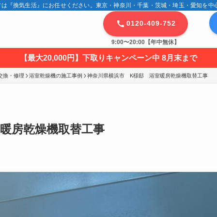
は『換気生活』にお任せください。東京・神奈川・千葉・茨城・埼玉・愛知を中心に
0120-409-752
9:00〜20:00【年中無休】
【最大20,000円】下取りキャンペーン中 8月末まで
交換・修理
浴室乾燥機の施工事例
神奈川県横浜市　K様邸　浴室暖房乾燥機取替工事
室暖房乾燥機取替工事