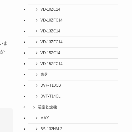
VD-10ZC14
VD-10ZFC14
VD-13ZC14
VD-13ZFC14
いま
か
VD-15ZC14
VD-15ZFC14
東芝
DVF-T10CB
DVF-T14CL
浴室乾燥機
MAX
BS-132HM-2