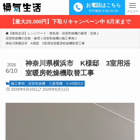
お電話はこちら
年中無休 9:00-20:00
メニュー
【最大20,000円】下取りキャンペーン中 8月末まで
【換気生活】レンジフード・換気扇・浴室乾燥機の修理・交換
浴室乾燥機の交換・修理
浴室乾燥機の施工事例
神奈川県横浜市　K様邸　3室用浴室暖房乾燥機取替工事
神奈川県横浜市 K様邸 3室用浴
2026
6/10
室暖房乾燥機取替工事
施工事例
浴室乾燥機
三菱電機
V-143BZL5
2026年6月10日
2026年6月11日