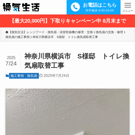
お電話はこちら
年中無休 9:00-20:00
メニュー
【最大20,000円】下取りキャンペーン中 8月末まで
【換気生活】レンジフード・換気扇・浴室乾燥機の修理・交換
換気扇の交換・修理
換気扇の施工事例
神奈川県横浜市　S様邸　トイレ換気扇取替工事
神奈川県横浜市 S様邸 トイレ換
2025
7/24
気扇取替工事
2025年7月24日
施工事例
換気扇