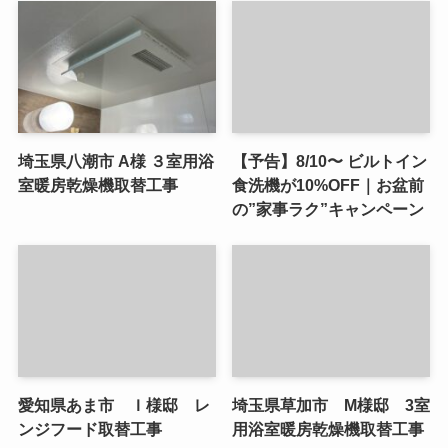
埼玉県八潮市 A様 ３室用浴
【予告】8/10〜 ビルトイン
室暖房乾燥機取替工事
食洗機が10%OFF｜お盆前
の”家事ラク”キャンペーン
愛知県あま市 Ｉ様邸 レ
埼玉県草加市 M様邸 3室
ンジフード取替工事
用浴室暖房乾燥機取替工事