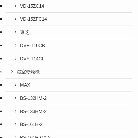
VD-15ZC14
VD-15ZFC14
東芝
DVF-T10CB
DVF-T14CL
浴室乾燥機
MAX
BS-132HM-2
BS-133HM-2
BS-161H-2
BS-161H-CX-2