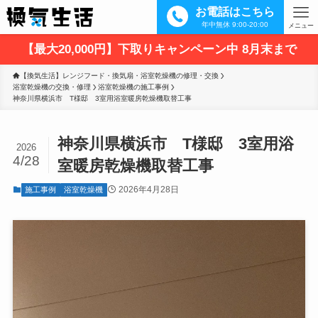
お電話はこちら
年中無休 9:00-20:00
メニュー
【最大20,000円】下取りキャンペーン中 8月末まで
【換気生活】レンジフード・換気扇・浴室乾燥機の修理・交換
浴室乾燥機の交換・修理
浴室乾燥機の施工事例
神奈川県横浜市　T様邸　3室用浴室暖房乾燥機取替工事
神奈川県横浜市 T様邸 3室用浴
2026
4/28
室暖房乾燥機取替工事
2026年4月28日
施工事例
浴室乾燥機