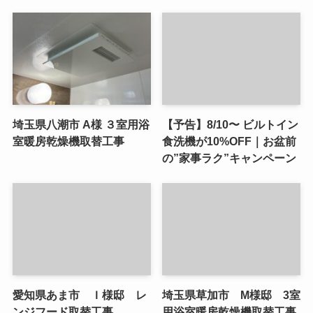
埼玉県八潮市 A様 ３室用浴
【予告】8/10〜 ビルトイン
室暖房乾燥機取替工事
食洗機が10%OFF｜お盆前
の”家事ラク”キャンペーン
愛知県あま市 Ｉ様邸 レ
埼玉県草加市 M様邸 3室
ンジフード取替工事
用浴室暖房乾燥機取替工事