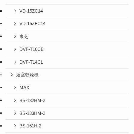
VD-15ZC14
VD-15ZFC14
東芝
DVF-T10CB
DVF-T14CL
浴室乾燥機
MAX
BS-132HM-2
BS-133HM-2
BS-161H-2