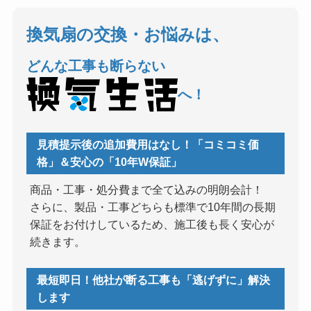
換気扇の交換・お悩みは、
どんな工事も断らない
へ！
見積提示後の追加費用はなし！「コミコミ価
格」＆安心の「10年W保証」
商品・工事・処分費まで全て込みの明朗会計！
さらに、製品・工事どちらも標準で10年間の長期
保証をお付けしているため、施工後も長く安心が
続きます。
最短即日！他社が断る工事も「逃げずに」解決
します