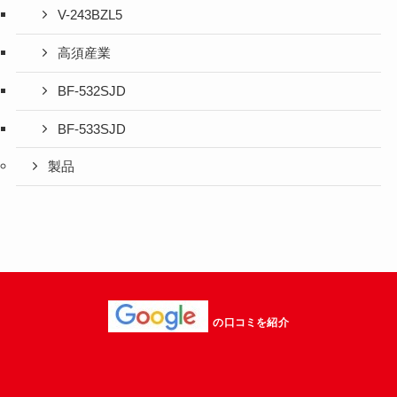
V-243BZL5
高須産業
BF-532SJD
BF-533SJD
製品
の口コミを紹介