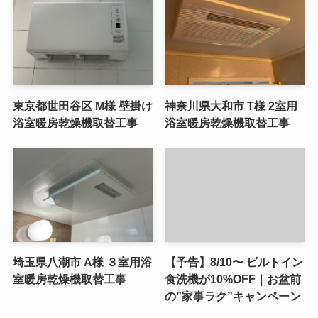
東京都世田谷区 M様 壁掛け
神奈川県大和市 T様 2室用
浴室暖房乾燥機取替工事
浴室暖房乾燥機取替工事
埼玉県八潮市 A様 ３室用浴
【予告】8/10〜 ビルトイン
室暖房乾燥機取替工事
食洗機が10%OFF｜お盆前
の”家事ラク”キャンペーン