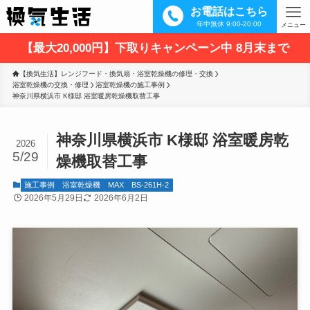
お電話はこちら
年中無休 9:00-20:00
メニュー
【最大20,000円】下取りキャンペーン中 8月末まで
【換気生活】レンジフード・換気扇・浴室乾燥機の修理・交換
浴室乾燥機の交換・修理
浴室乾燥機の施工事例
神奈川県横浜市 K様邸 浴室暖房乾燥機取替工事
神奈川県横浜市 K様邸 浴室暖房乾
2026
5/29
燥機取替工事
施工事例
浴室乾燥機
MAX
BS-261H-2
2026年5月29日
2026年6月2日