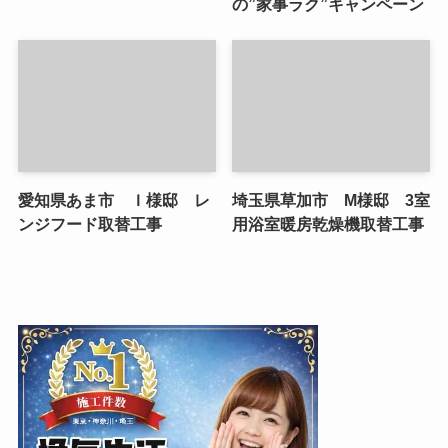
の”家事ラク”キャンペーン
愛知県あま市 Ｉ様邸 レ
埼玉県草加市 M様邸 3室
ンジフード取替工事
用浴室暖房乾燥機取替工事