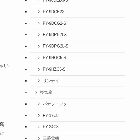
FY-90DED3-S
FY-9DCE2X
FY-9DCG2-S
FY-9DPE2LX
FY-9DPG2L-S
FY-9HGC5-S
ゃい
FY-9HZC5-S
リンナイ
換気扇
パナソニック
FY-17C8
高
FY-24C8
に
三菱電機