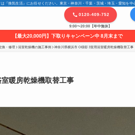
は『換気生活』にお任せください。東京・神奈川・千葉・茨城・埼玉・愛知を中心に
0120-409-752
9:00〜20:00【年中無休】
【最大20,000円】下取りキャンペーン中 8月末まで
交換・修理
浴室乾燥機の施工事例
神奈川県横浜市 O様邸 3室用浴室暖房乾燥機取替工事
用浴室暖房乾燥機取替工事