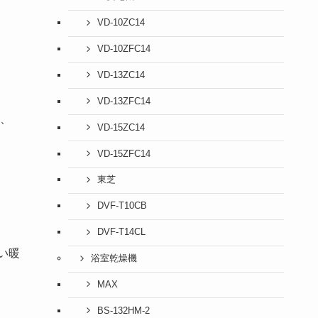
VD-10ZC14
VD-10ZFC14
VD-13ZC14
VD-13ZFC14
、
VD-15ZC14
VD-15ZFC14
東芝
DVF-T10CB
DVF-T14CL
い暖
浴室乾燥機
MAX
BS-132HM-2