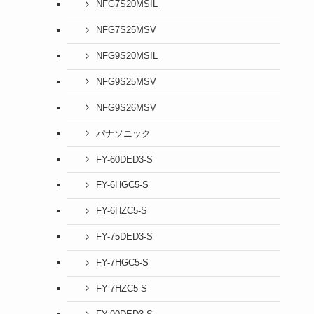
NFG7S20MSIL
NFG7S25MSV
NFG9S20MSIL
NFG9S25MSV
NFG9S26MSV
パナソニック
FY-60DED3-S
FY-6HGC5-S
FY-6HZC5-S
FY-75DED3-S
FY-7HGC5-S
FY-7HZC5-S