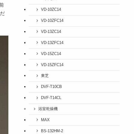
前
VD-10ZC14
だ
VD-10ZFC14
VD-13ZC14
VD-13ZFC14
VD-15ZC14
VD-15ZFC14
東芝
DVF-T10CB
DVF-T14CL
浴室乾燥機
MAX
BS-132HM-2