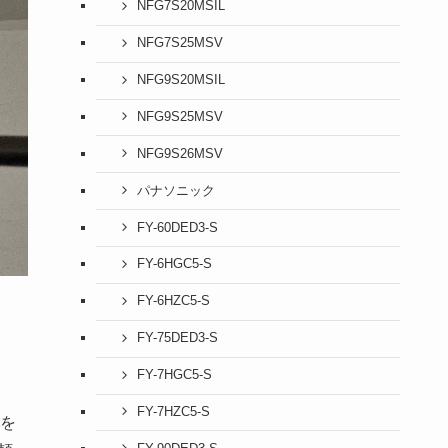
NFG7S20MSIL
NFG7S25MSV
NFG9S20MSIL
NFG9S25MSV
NFG9S26MSV
パナソニック
FY-60DED3-S
FY-6HGC5-S
FY-6HZC5-S
FY-75DED3-S
FY-7HGC5-S
FY-7HZC5-S
を