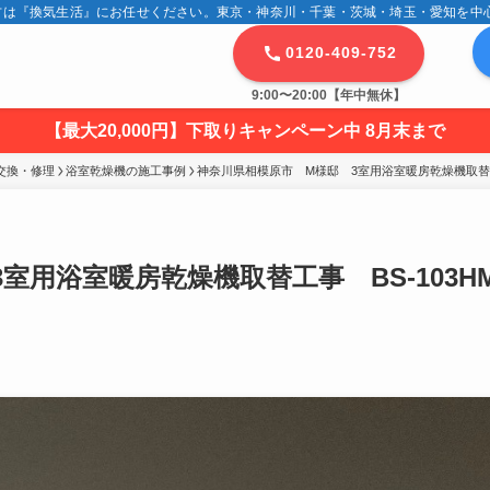
は『換気生活』にお任せください。東京・神奈川・千葉・茨城・埼玉・愛知を中心に
0120-409-752
9:00〜20:00【年中無休】
【最大20,000円】下取りキャンペーン中 8月末まで
交換・修理
浴室乾燥機の施工事例
神奈川県相模原市　M様邸　3室用浴室暖房乾燥機取替工事　B
用浴室暖房乾燥機取替工事 BS-103HM