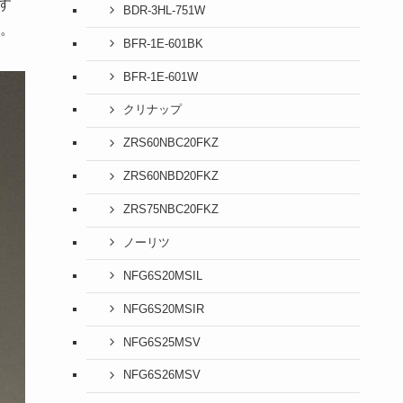
す
BDR-3HL-751W
。
BFR-1E-601BK
BFR-1E-601W
クリナップ
ZRS60NBC20FKZ
ZRS60NBD20FKZ
ZRS75NBC20FKZ
ノーリツ
NFG6S20MSIL
NFG6S20MSIR
NFG6S25MSV
NFG6S26MSV