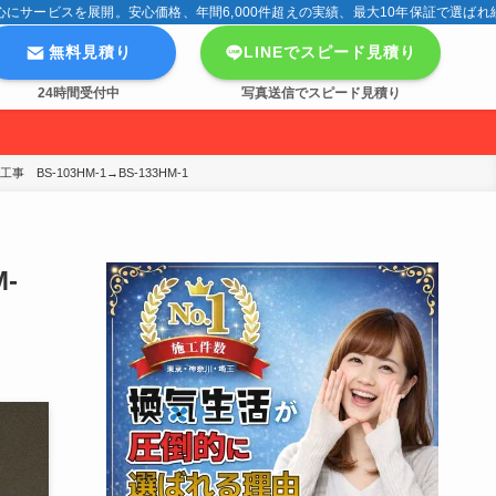
サービスを展開。安心価格、年間6,000件超えの実績、最大10年保証で選ばれ
無料見積り
LINEでスピード見積り
24時間受付中
写真送信でスピード見積り
S-103HM-1→BS-133HM-1
-