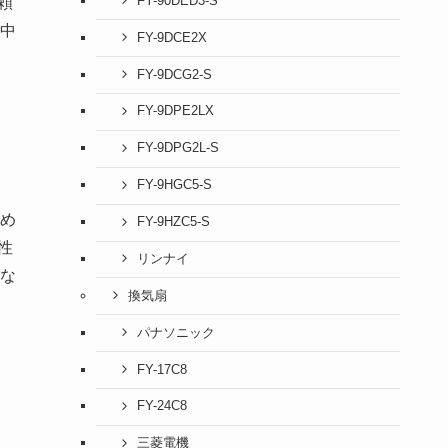
頼
FY-90DED3-S
中
FY-9DCE2X
FY-9DCG2-S
FY-9DPE2LX
FY-9DPG2L-S
FY-9HGC5-S
め
FY-9HZC5-S
性
リンナイ
な
換気扇
パナソニック
FY-17C8
FY-24C8
三菱電機