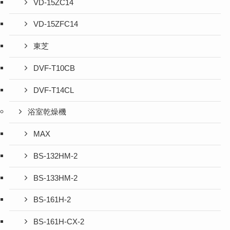
VD-15ZC14
VD-15ZFC14
東芝
DVF-T10CB
DVF-T14CL
浴室乾燥機
MAX
BS-132HM-2
BS-133HM-2
BS-161H-2
BS-161H-CX-2