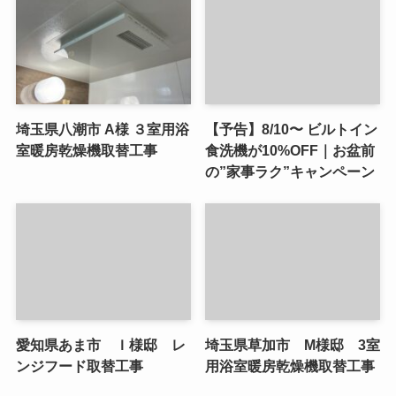
埼玉県八潮市 A様 ３室用浴
【予告】8/10〜 ビルトイン
室暖房乾燥機取替工事
食洗機が10%OFF｜お盆前
の”家事ラク”キャンペーン
愛知県あま市 Ｉ様邸 レ
埼玉県草加市 M様邸 3室
ンジフード取替工事
用浴室暖房乾燥機取替工事