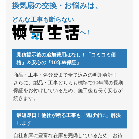
換気扇の交換・お悩みは、
どんな工事も断らない
へ！
見積提示後の追加費用はなし！「コミコミ価
格」＆安心の「10年W保証」
商品・工事・処分費まで全て込みの明朗会計！
さらに、製品・工事どちらも標準で10年間の長期
保証をお付けしているため、施工後も長く安心が
続きます。
最短即日！他社が断る工事も「逃げずに」解決
します
自社倉庫に豊富な在庫を完備しているため、お待