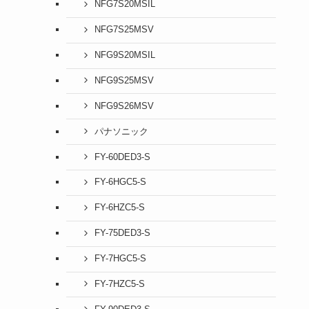
NFG7S20MSIL
NFG7S25MSV
NFG9S20MSIL
NFG9S25MSV
NFG9S26MSV
パナソニック
FY-60DED3-S
FY-6HGC5-S
FY-6HZC5-S
FY-75DED3-S
FY-7HGC5-S
FY-7HZC5-S