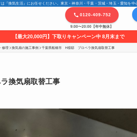
は『換気生活』にお任せください。東京・神奈川・千葉・茨城・埼玉・愛知を中心に
0120-409-752
9:00〜20:00【年中無休】
【最大20,000円】下取りキャンペーン中 8月末まで
・修理
換気扇の施工事例
千葉県船橋市　H様邸　プロペラ換気扇取替工事
ペラ換気扇取替工事