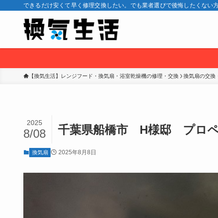
できるだけ安くて早く修理交換したい。でも業者選びで後悔したくない方
【換気生活】レンジフード・換気扇・浴室乾燥機の修理・交換
換気扇の交換
2025
千葉県船橋市 H様邸 プロ
8/08
2025年8月8日
換気扇