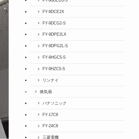
FY-90DED3-S
FY-9DCE2X
FY-9DCG2-S
FY-9DPE2LX
FY-9DPG2L-S
FY-9HGC5-S
FY-9HZC5-S
リンナイ
換気扇
パナソニック
FY-17C8
FY-24C8
三菱電機