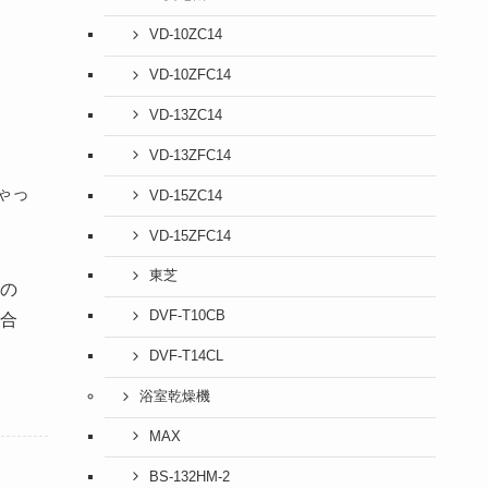
VD-10ZC14
VD-10ZFC14
VD-13ZC14
VD-13ZFC14
ゃっ
VD-15ZC14
VD-15ZFC14
東芝
の
DVF-T10CB
合
DVF-T14CL
浴室乾燥機
MAX
BS-132HM-2