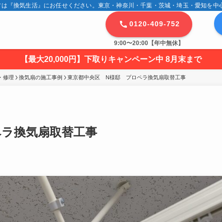
は『換気生活』にお任せください。東京・神奈川・千葉・茨城・埼玉・愛知を中心に
0120-409-752
9:00〜20:00【年中無休】
【最大20,000円】下取りキャンペーン中 8月末まで
・修理
換気扇の施工事例
東京都中央区　N様邸　プロペラ換気扇取替工事
ペラ換気扇取替工事