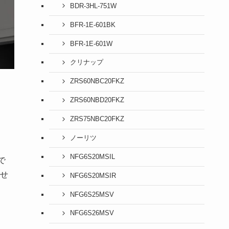
BDR-3HL-751W
BFR-1E-601BK
BFR-1E-601W
クリナップ
ZRS60NBC20FKZ
ZRS60NBD20FKZ
ZRS75NBC20FKZ
ノーリツ
NFG6S20MSIL
で
せ
NFG6S20MSIR
NFG6S25MSV
NFG6S26MSV