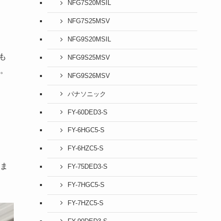
NFG7S20MSIL
NFG7S25MSV
NFG9S20MSIL
も
NFG9S25MSV
。
NFG9S26MSV
パナソニック
FY-60DED3-S
FY-6HGC5-S
FY-6HZC5-S
ま
FY-75DED3-S
FY-7HGC5-S
FY-7HZC5-S