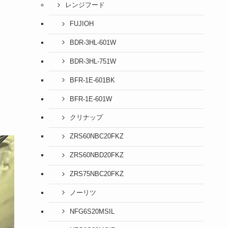
レンジフード
FUJIOH
BDR-3HL-601W
BDR-3HL-751W
BFR-1E-601BK
BFR-1E-601W
クリナップ
ZRS60NBC20FKZ
ZRS60NBD20FKZ
ZRS75NBC20FKZ
ノーリツ
NFG6S20MSIL