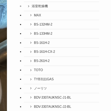
浴室乾燥機
MAX
BS-132HM-2
BS-133HM-2
BS-161H-2
BS-161H-CX-2
BS-261H-2
TOTO
TYB3111GAS
ノーリツ
BDV-3307AUKNSC-J1-BL
BDV-3307AUKNSC-J2-BL