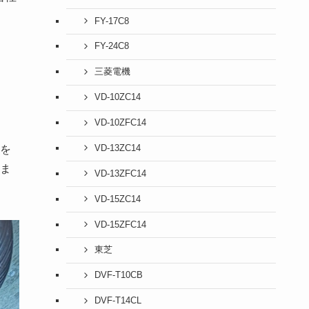
FY-17C8
FY-24C8
三菱電機
VD-10ZC14
VD-10ZFC14
VD-13ZC14
を
ま
VD-13ZFC14
VD-15ZC14
VD-15ZFC14
東芝
DVF-T10CB
DVF-T14CL