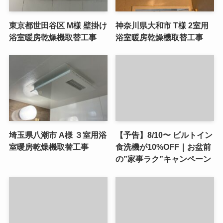
東京都世田谷区 M様 壁掛け
神奈川県大和市 T様 2室用
浴室暖房乾燥機取替工事
浴室暖房乾燥機取替工事
埼玉県八潮市 A様 ３室用浴
【予告】8/10〜 ビルトイン
室暖房乾燥機取替工事
食洗機が10%OFF｜お盆前
の”家事ラク”キャンペーン