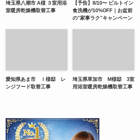
埼玉県八潮市 A様 ３室用浴
【予告】8/10〜 ビルトイン
室暖房乾燥機取替工事
食洗機が10%OFF｜お盆前
の”家事ラク”キャンペーン
愛知県あま市 Ｉ様邸 レ
埼玉県草加市 M様邸 3室
ンジフード取替工事
用浴室暖房乾燥機取替工事