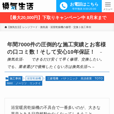
お電話はこちら
年中無休 9:00-20:00
メニュー
【最大20,000円】下取りキャンペーン中 8月末まで
【換気生活】レンジフード・換気扇・浴室乾燥機の修理・交換
施工事例
年間7000件の圧倒的な施工実績とお客様
の口コミ数！そして安心10年保証！
–
換気生活- できるだけ安くて早く修理、交換したい。
でも、業者選びで後悔したくない方は換気生活へ –
施工事例
浴室乾燥機
三菱電機
パナソニック
高須産業
TOTO
MAX
ノーリツ
リンナイ
浴室暖房乾燥機の不具合で一番多いのが、大きな
異音とある日突然動かなくなってしまうこと。