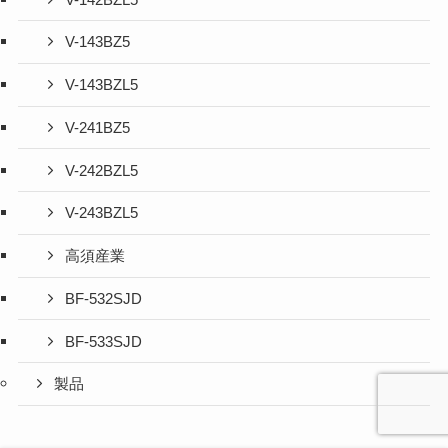
V-143BZ5
V-143BZL5
V-241BZ5
V-242BZL5
V-243BZL5
高須産業
BF-532SJD
BF-533SJD
製品