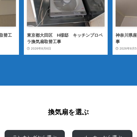
扇取替工
東京都大田区 H様邸 キッチンプロペ
神奈川県座
ラ換気扇取替工事
事
2026年8月6日
2026年8月
換気扇を選ぶ