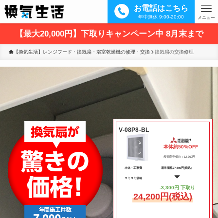
お電話はこちら
年中無休 9:00-20:00
メニュー
【最大20,000円】下取りキャンペーン中 8月末まで
【換気生活】レンジフード・換気扇・浴室乾燥機の修理・交換
換気扇の交換修理
V-08P8-BL
本体約50%OFF
希望商売価格：12,760円
本体・工事費
通常価格27,500円(税込
）
コミコミ価格
-3,300円 下取り
24,200円(税込)