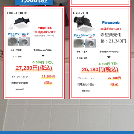
DVF-T10CB
FY-17C8
本体約55%OFF
本体約
48
%OFF
希望商売価
希望商売価格：20,570円
格：21,340円
本体・工事費
通常価格
32,780
円(税込)
本体・工事費
通常価格
31,680
円(税込)
コミコミ価格
コミコミ価格
-
5,500
円 下取り
-
5,500
円 下取り
27,280
円(税込)
26,180
円(税込)
38,280
円
ダクトクリーニング
37,180
円
ダクトクリーニング
(税込)
同時注文の場合
(税込)
同時注文の場合
➕
11,000
円
➕
11,000
円