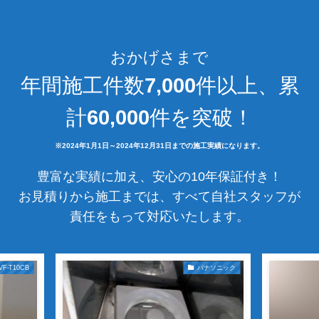
おかげさまで
年間施工件数
7,000
件以上、累
計
60,000
件を突破！
※2024年1月1日～2024年12月31日までの施工実績になります。
豊富な実績に加え、安心の10年保証付き！
お見積りから施工までは、すべて自社スタッフが
責任をもって対応いたします。
VF-T10CB
パナソニック