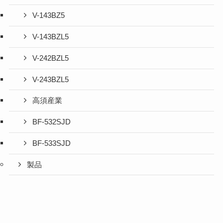
V-143BZ5
V-143BZL5
V-242BZL5
V-243BZL5
高須産業
BF-532SJD
BF-533SJD
製品