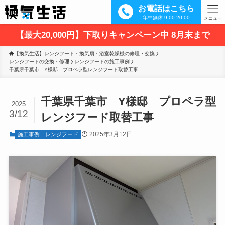
お電話はこちら
年中無休 9:00-20:00
メニュー
【最大20,000円】下取りキャンペーン中 8月末まで
【換気生活】レンジフード・換気扇・浴室乾燥機の修理・交換
レンジフードの交換・修理
レンジフードの施工事例
千葉県千葉市　Y様邸　プロペラ型レンジフード取替工事
千葉県千葉市 Y様邸 プロペラ型
2025
3/12
レンジフード取替工事
2025年3月12日
施工事例
レンジフード