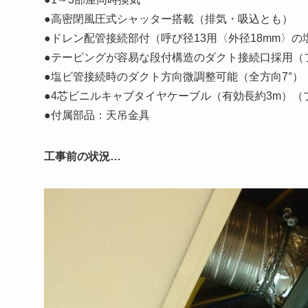
●高密閉風圧式シャッター搭載（排気・吸込とも）
●ドレン配管接続部付（呼び径13用〈外径18mm〉
●テーピングが容易な段付構造のダクト接続口採用（
●塩ビ管接続時のダクト方向微調整可能（全方向7°）
●4芯ビニルキャブタイヤケーブル（有効長約3m）（
●付属部品：天吊金具
工事前の状況…