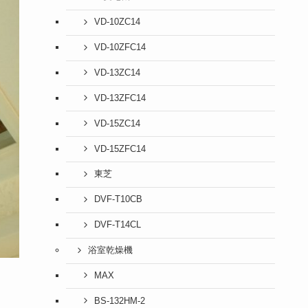
VD-10ZC14
VD-10ZFC14
VD-13ZC14
VD-13ZFC14
VD-15ZC14
VD-15ZFC14
東芝
DVF-T10CB
DVF-T14CL
浴室乾燥機
MAX
BS-132HM-2