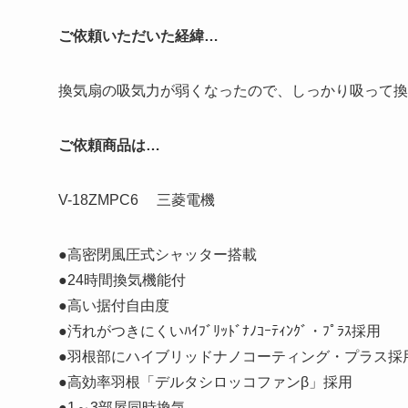
ご依頼いただいた経緯…
換気扇の吸気力が弱くなったので、しっかり吸って換
ご依頼商品は…
V-18ZMPC6 三菱電機
●高密閉風圧式シャッター搭載
●24時間換気機能付
●高い据付自由度
●汚れがつきにくいﾊｲﾌﾞﾘｯﾄﾞﾅﾉｺｰﾃｨﾝｸﾞ・ﾌﾟﾗｽ採用
●羽根部にハイブリッドナノコーティング・プラス採
●高効率羽根「デルタシロッコファンβ」採用
●1～3部屋同時換気