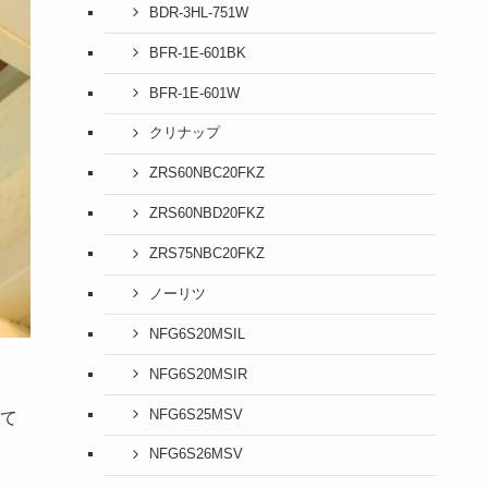
BDR-3HL-751W
BFR-1E-601BK
BFR-1E-601W
クリナップ
ZRS60NBC20FKZ
ZRS60NBD20FKZ
ZRS75NBC20FKZ
ノーリツ
NFG6S20MSIL
NFG6S20MSIR
NFG6S25MSV
て
NFG6S26MSV