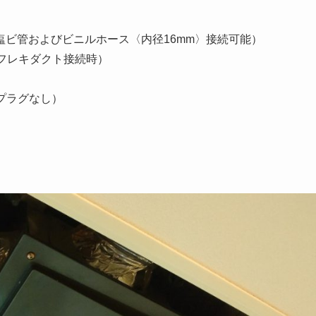
の塩ビ管およびビニルホース〈内径16mm〉接続可能）
フレキダクト接続時）
プラグなし）