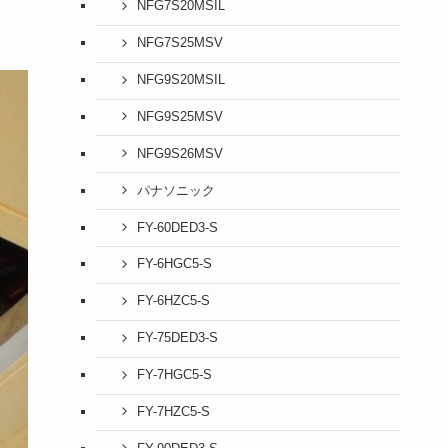
NFG7S20MSIL
NFG7S25MSV
NFG9S20MSIL
NFG9S25MSV
NFG9S26MSV
パナソニック
FY-60DED3-S
FY-6HGC5-S
FY-6HZC5-S
FY-75DED3-S
FY-7HGC5-S
FY-7HZC5-S