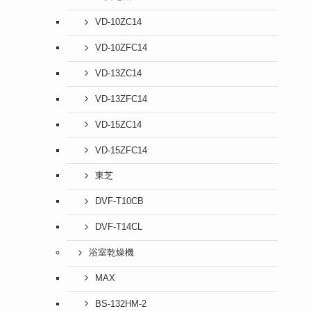
VD-10ZC14
VD-10ZFC14
VD-13ZC14
VD-13ZFC14
VD-15ZC14
VD-15ZFC14
東芝
DVF-T10CB
DVF-T14CL
浴室乾燥機
MAX
BS-132HM-2