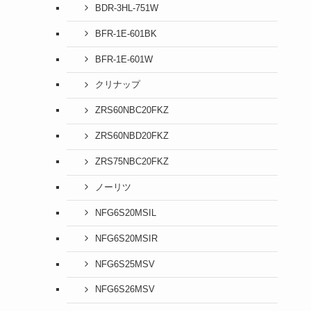
BDR-3HL-751W
BFR-1E-601BK
BFR-1E-601W
クリナップ
ZRS60NBC20FKZ
ZRS60NBD20FKZ
ZRS75NBC20FKZ
ノーリツ
NFG6S20MSIL
NFG6S20MSIR
NFG6S25MSV
NFG6S26MSV