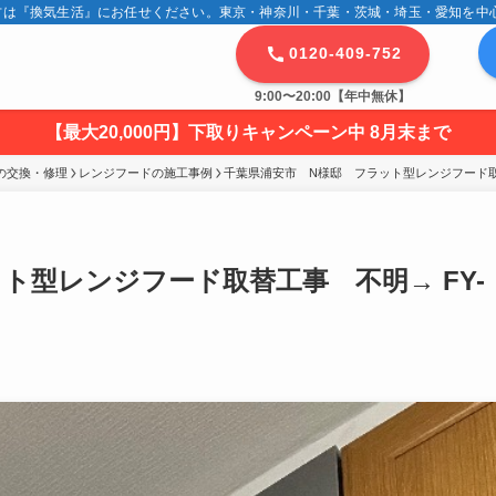
は『換気生活』にお任せください。東京・神奈川・千葉・茨城・埼玉・愛知を中心に
0120-409-752
9:00〜20:00【年中無休】
【最大20,000円】下取りキャンペーン中 8月末まで
の交換・修理
レンジフードの施工事例
千葉県浦安市　N様邸　フラット型レンジフード取替工
ト型レンジフード取替工事 不明→ FY-