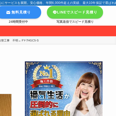
サービスを展開。安心価格、年間6,000件超えの実績、最大10年保証で選ばれ
無料見積り
LINEでスピード見積り
24時間受付中
写真送信でスピード見積り
事　不明→ FY-7HGC5-S