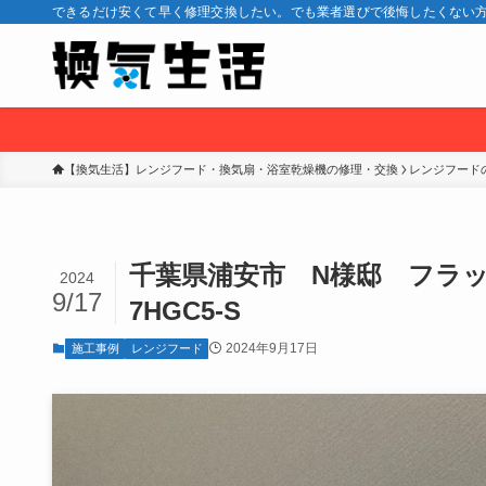
できるだけ安くて早く修理交換したい。でも業者選びで後悔したくない方
【換気生活】レンジフード・換気扇・浴室乾燥機の修理・交換
レンジフード
千葉県浦安市 N様邸 フラッ
2024
9/17
7HGC5-S
2024年9月17日
施工事例
レンジフード