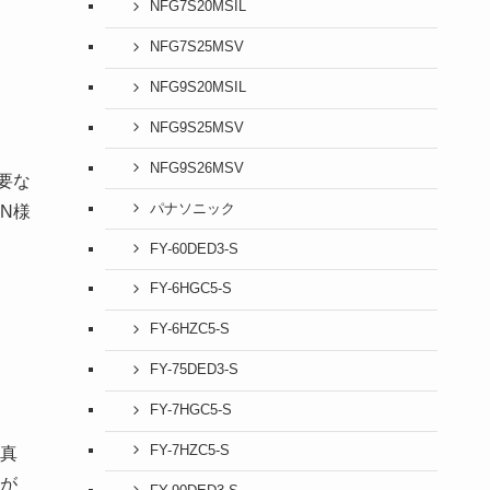
NFG7S20MSIL
NFG7S25MSV
NFG9S20MSIL
NFG9S25MSV
NFG9S26MSV
要な
パナソニック
N様
FY-60DED3-S
FY-6HGC5-S
FY-6HZC5-S
FY-75DED3-S
FY-7HGC5-S
FY-7HZC5-S
真
が