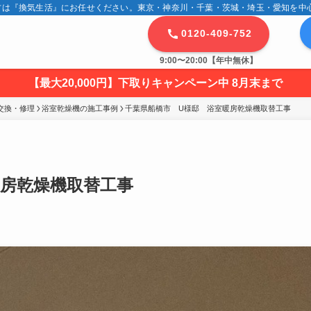
は『換気生活』にお任せください。東京・神奈川・千葉・茨城・埼玉・愛知を中心に
0120-409-752
9:00〜20:00【年中無休】
【最大20,000円】下取りキャンペーン中 8月末まで
交換・修理
浴室乾燥機の施工事例
千葉県船橋市　U様邸　浴室暖房乾燥機取替工事
暖房乾燥機取替工事