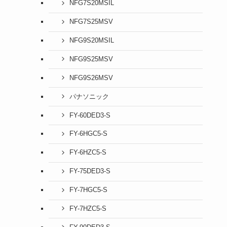
NFG7S20MSIL
NFG7S25MSV
NFG9S20MSIL
NFG9S25MSV
NFG9S26MSV
パナソニック
FY-60DED3-S
FY-6HGC5-S
FY-6HZC5-S
FY-75DED3-S
FY-7HGC5-S
FY-7HZC5-S