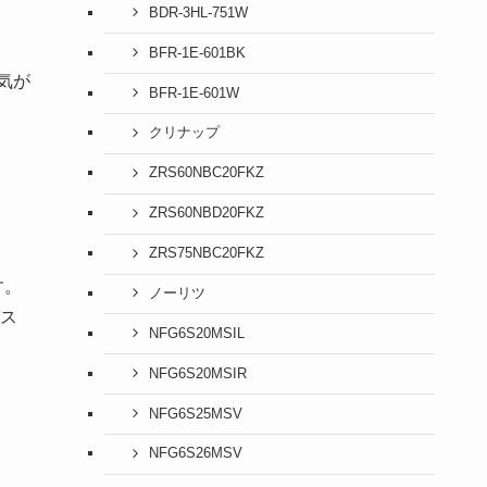
BDR-3HL-751W
BFR-1E-601BK
気が
BFR-1E-601W
クリナップ
ZRS60NBC20FKZ
ZRS60NBD20FKZ
ZRS75NBC20FKZ
す。
ノーリツ
ス
NFG6S20MSIL
NFG6S20MSIR
NFG6S25MSV
NFG6S26MSV