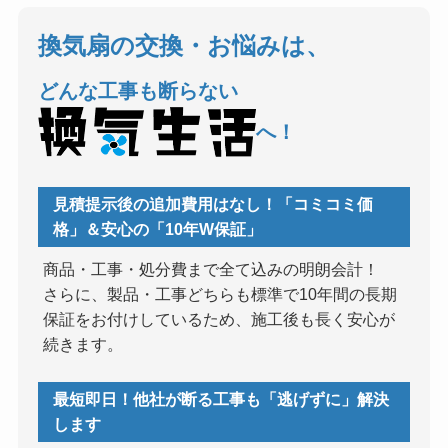
換気扇の交換・お悩みは、
どんな工事も断らない
へ！
見積提示後の追加費用はなし！「コミコミ価
格」＆安心の「10年W保証」
商品・工事・処分費まで全て込みの明朗会計！
さらに、製品・工事どちらも標準で10年間の長期
保証をお付けしているため、施工後も長く安心が
続きます。
最短即日！他社が断る工事も「逃げずに」解決
します