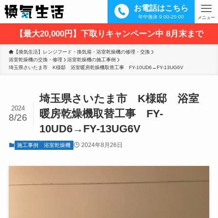
お電話はこちら
年中無休 9:00-20:00
メニュー
【最大20,000円】下取りキャンペーン中 8月末まで
【換気生活】レンジフード・換気扇・浴室乾燥機の修理・交換
浴室乾燥機の交換・修理
浴室乾燥機の施工事例
埼玉県さいたま市　K様邸　浴室暖房乾燥機取替工事　FY-10UD6→FY-13UG6V
埼玉県さいたま市 K様邸 浴室
2024
暖房乾燥機取替工事 FY-
8/26
10UD6→FY-13UG6V
2024年8月26日
施工事例
浴室乾燥機