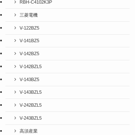
RBH-C4102K3P
三菱電機
V-122BZ5
V-141BZ5
V-142BZ5
V-142BZL5
V-143BZ5
V-143BZL5
V-242BZL5
V-243BZL5
高須産業