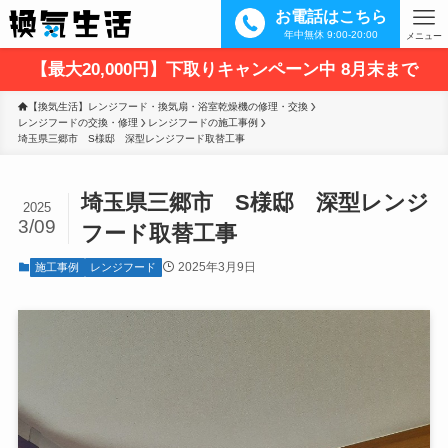
お電話はこちら
年中無休 9:00-20:00
メニュー
【最大20,000円】下取りキャンペーン中 8月末まで
【換気生活】レンジフード・換気扇・浴室乾燥機の修理・交換
レンジフードの交換・修理
レンジフードの施工事例
埼玉県三郷市　S様邸　深型レンジフード取替工事
埼玉県三郷市 S様邸 深型レンジ
2025
3/09
フード取替工事
2025年3月9日
施工事例
レンジフード