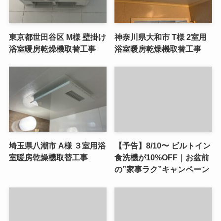
東京都世田谷区 M様 壁掛け
神奈川県大和市 T様 2室用
浴室暖房乾燥機取替工事
浴室暖房乾燥機取替工事
埼玉県八潮市 A様 ３室用浴
【予告】8/10〜 ビルトイン
室暖房乾燥機取替工事
食洗機が10%OFF｜お盆前
の”家事ラク”キャンペーン