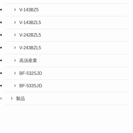
V-143BZ5
V-143BZL5
V-242BZL5
V-243BZL5
高須産業
BF-532SJD
BF-533SJD
製品