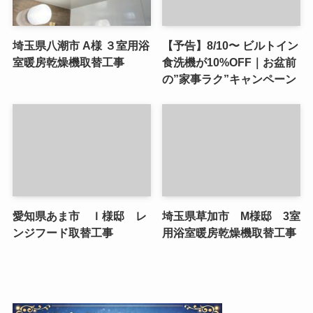
埼玉県八潮市 A様 ３室用浴
【予告】8/10〜 ビルトイン
室暖房乾燥機取替工事
食洗機が10%OFF｜お盆前
の”家事ラク”キャンペーン
愛知県あま市 Ｉ様邸 レ
埼玉県草加市 M様邸 3室
ンジフード取替工事
用浴室暖房乾燥機取替工事