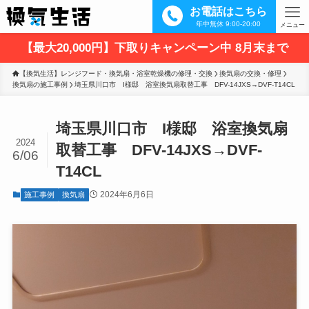
お電話はこちら
年中無休 9:00-20:00
メニュー
【最大20,000円】下取りキャンペーン中 8月末まで
【換気生活】レンジフード・換気扇・浴室乾燥機の修理・交換
換気扇の交換・修理
換気扇の施工事例
埼玉県川口市　I様邸　浴室換気扇取替工事　DFV-14JXS→DVF-T14CL
埼玉県川口市 I様邸 浴室換気扇
2024
取替工事 DFV-14JXS→DVF-
6/06
T14CL
2024年6月6日
施工事例
換気扇