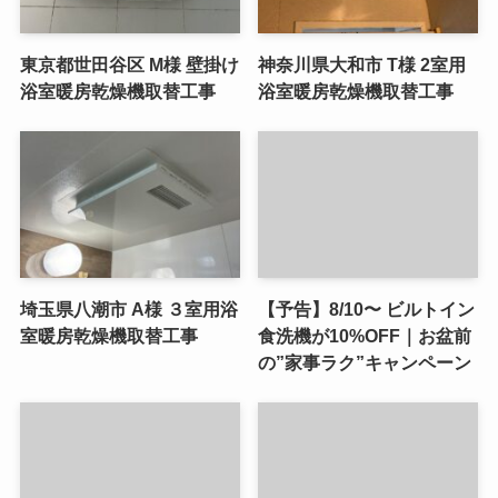
東京都世田谷区 M様 壁掛け
神奈川県大和市 T様 2室用
浴室暖房乾燥機取替工事
浴室暖房乾燥機取替工事
埼玉県八潮市 A様 ３室用浴
【予告】8/10〜 ビルトイン
室暖房乾燥機取替工事
食洗機が10%OFF｜お盆前
の”家事ラク”キャンペーン