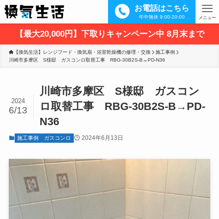
お電話はこちら
年中無休 9:00-20:00
メニュー
【最大20,000円】下取りキャンペーン中 8月末まで
【換気生活】レンジフード・換気扇・浴室乾燥機の修理・交換
施工事例
川崎市多摩区　S様邸　ガスコンロ取替工事　RBG-30B2S-B→PD-N36
川崎市多摩区 S様邸 ガスコン
2024
ロ取替工事 RBG-30B2S-B→PD-
6/13
N36
2024年6月13日
施工事例
ガスコンロ